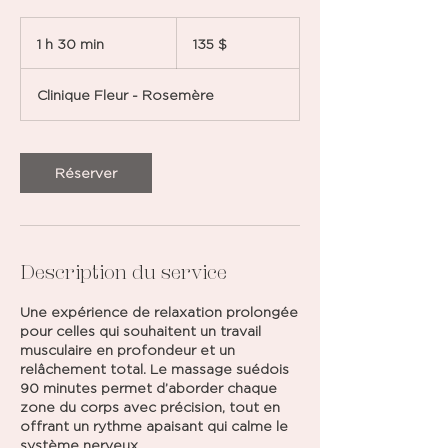
135 dollars
canadiens
1 h 30 min
1
135 $
3
0
Clinique Fleur - Rosemère
m
i
n
Réserver
Description du service
Une expérience de relaxation prolongée
pour celles qui souhaitent un travail
musculaire en profondeur et un
relâchement total. Le massage suédois
90 minutes permet d’aborder chaque
zone du corps avec précision, tout en
offrant un rythme apaisant qui calme le
système nerveux.