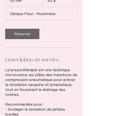
30 min
3
42 $
0
m
Clinique Fleur - Rosemère
i
n
Réserver
Description du service
La pressothérapie est une technique
non-invasive qui utilise des manchons de
compression pneumatique pour activer
la circulation sanguine et lymphatique,
tout en favorisant le drainage des
toxines.
Recommandée pour :
- Soulager la sensation de jambes
lourdes