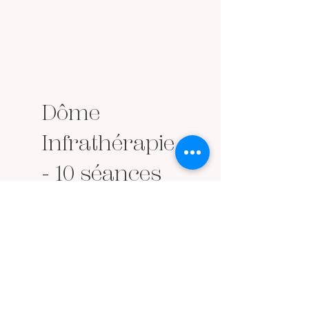
Dôme
Infrathérapie
- 10 séances
380 $
$
380
Le dôme
infrarouge,
combiné à