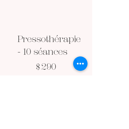
Pressothérapie
- 10 séances
290 $
$
290
Grâce à des
pressions
ciblées, ce
traitement non
invasif stimule