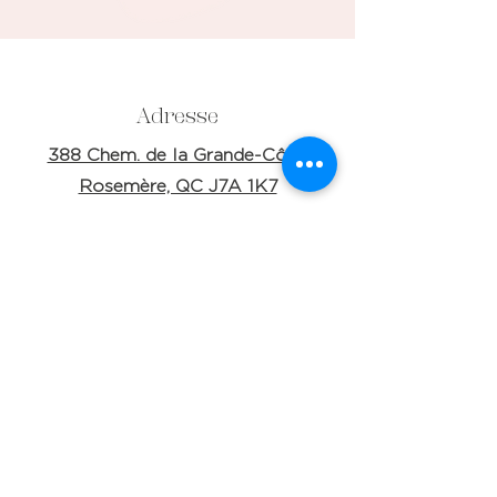
Adresse
388 Chem. de la Grande-Côte,
Rosemère, QC J7A 1K7
Téléphone
(514) 269-9626
E-mail
info@cliniquefleur.ca