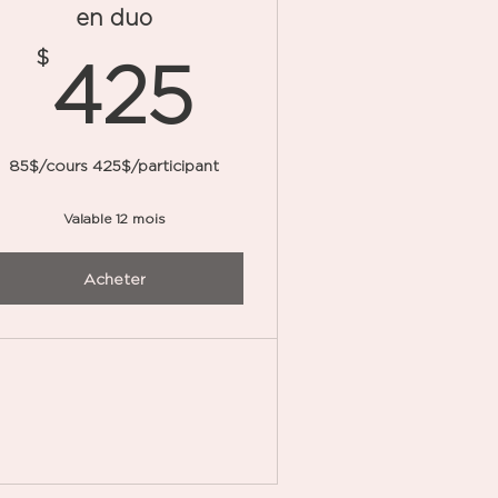
en duo
425$
$
425
7,50$
85$/cours 425$/participant
Valable 12 mois
Acheter