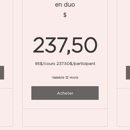
en duo
200$
$
23
237,50
95$/cours 237.50$/participant
Valable 12 mois
Acheter