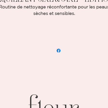
Routine de nettoyage réconfortante pour les peau
sèches et sensibles.
Format
61 Lait Démaquillant DOUCEUR – 400 ml
64 Lotion Soyeuse – 400 ml
Le duo 61XL & 64XL DÉMAQUILLANT – ÉDITION
IMITÉE est conçu pour les peaux sèches et sensible
offrant un nettoyage doux et une hydratation
optimale.
1 Lait Démaquillant DOUCEUR
: Ce lait 2-en-1 élimi
n douceur le maquillage et les impuretés du visage 
des yeux. Sa texture soyeuse apporte confort et
souplesse à la peau. Enrichi en extrait d’algue et de