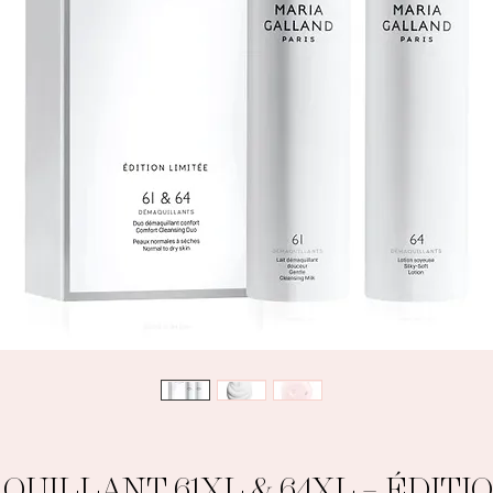
UILLANT 61XL & 64XL – ÉDITI