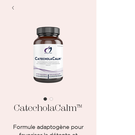
CatecholaCalm™
Formule adaptogène pour
favoriser la détente et