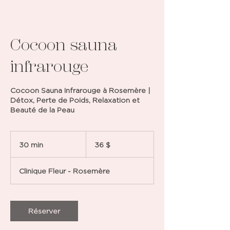
Cocoon sauna
infrarouge
Cocoon Sauna Infrarouge à Rosemère |
Détox, Perte de Poids, Relaxation et
Beauté de la Peau
36 dollars
canadiens
30 min
3
36 $
0
m
Clinique Fleur - Rosemère
i
n
Réserver