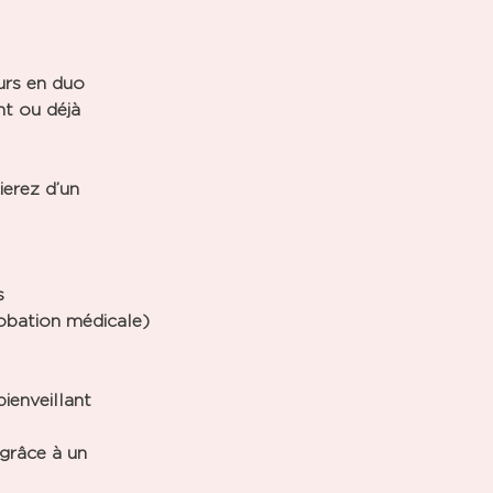
urs en duo
nt ou déjà
erez d’un
s
robation médicale)
ienveillant
grâce à un