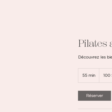
Pilates
Découvrez les bie
100 dollars
canadiens
55 min
5
100 
5
m
i
Réserver
n