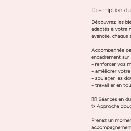
Description du
Découvrez les bie
adaptés à votre n
avancée, chaque s
Accompagnée par 
encadrement sur 
– renforcer vos 
– améliorer votre 
– soulager les dou
– travailler en t
🧘‍♀️ Séances en 
✨ Approche douce,
Prenez un moment
accompagnement 