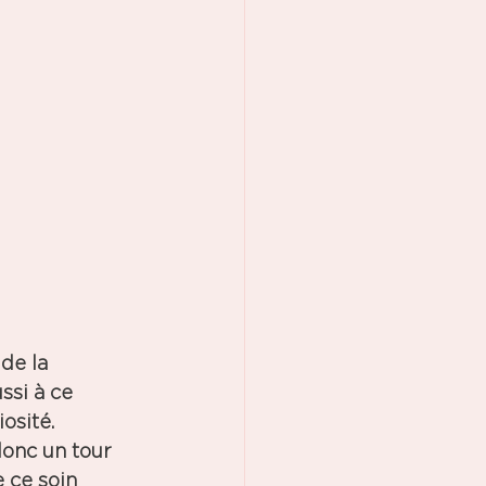
de la 
ussi à ce 
osité.
donc un tour 
 ce soin 