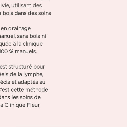
vie, utilisant des 
 bois dans des soins 
 en 
drainage 
manuel
, sans bois ni 
uée à la clinique 
 100 % manuels. 
st structuré pour 
éels de la lymphe, 
écis et adaptés au 
’est cette méthode 
ans les soins de 
la Clinique Fleur.