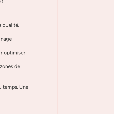
? 
 qualité.
ainage 
ur optimiser 
 zones de 
u temps. Une 