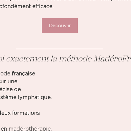
rofondément efficace.
Découvrir
uoi exactement la méthode MadéroF
hode française 
ur une 
cise de 
ystème lymphatique
. 
deux formations 
 en 
madérothérapie
, 