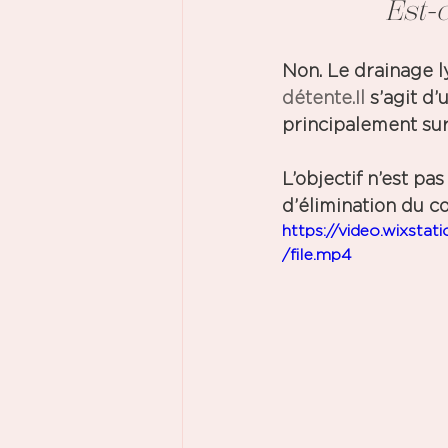
Est-
Non.
 Le drainage 
détente.Il
 s’agit d
principalement sur
L’objectif n’est pa
d’élimination 
du co
https://video.wixs
/file.mp4