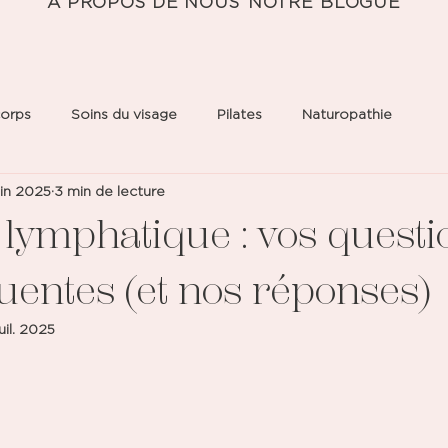
À PROPOS DE NOUS
NOTRE BLOGUE
corps
Soins du visage
Pilates
Naturopathie
uin 2025
3 min de lecture
lymphatique : vos questi
uentes (et nos réponses)
juil. 2025