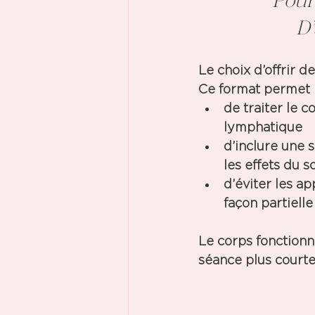
Pour
D’
Le choix d’offrir 
Ce format permet 
de
 traiter le 
lymphatique
d’inclure une 
s
les effets du s
d’éviter les a
façon partielle
Le corps fonction
séance plus courte