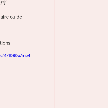
r?
aire ou de 
tions 
0ecf4/1080p/mp4