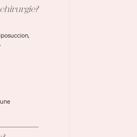
chirurgie?
liposuccion, 
 
 une 