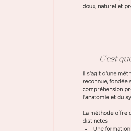
doux, naturel et p
C’est q
Il s’agit d’une mét
reconnue, fondée s
compréhension pré
l’anatomie
 et 
du s
La méthode offre 
distinctes : 
Une formation