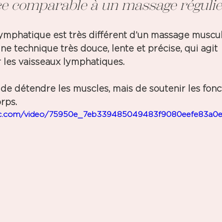
ce comparable à un massage régulie
lymphatique est très différent d’un massage muscul
’une technique
 très douce, lente et précise
, qui agit 
 les 
vaisseaux lymphatiques
.
s de détendre les muscles, mais de soutenir les 
fonc
rps.
tatic.com/video/75950e_7eb339485049483f9080eefe83a